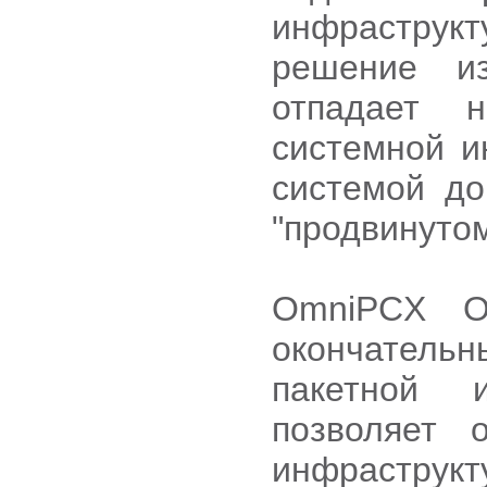
инфраструкт
решение из
отпадает н
системной и
системой до
"продвинуто
OmniPCX Of
окончател
пакетной 
позволяет 
инфрастру