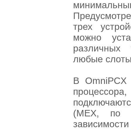
минимальным
Предусмотре
трех устро
можно уст
различных 
любые слоты
В OmniPCX O
процессор
подключают
(MEX, по 
зависимост