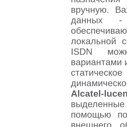
вручную. В
данных - 
обеспечива
локальной с
ISDN мож
вариантами 
статическое 
динамическо
Alcatel-l
выделенные 
помощью по
внешнего о