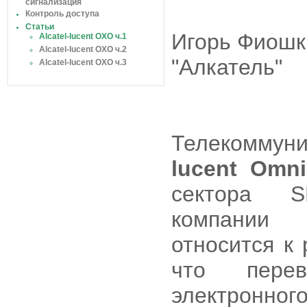
сигнализация
Контроль доступа
Статьи
Игорь Фиошк
Alcatel-lucent OXO ч.1
Alcatel-lucent OXO ч.2
"Алкатель"
Alcatel-lucent OXO ч.3
Телекоммун
lucent Omni
сектора S
компании 
относится к 
что пере
электронно