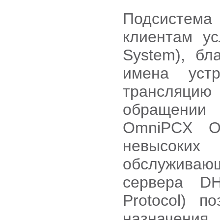
Подсистема
клиентам у
System), бл
имена уст
трансляци
обращении 
OmniPCX Of
невысоких
обслуживаю
сервера DH
Protocol) п
назначения