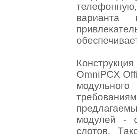
телефонну
варианта
привлекат
обеспечивае
Конструкци
OmniPCX Off
модульног
требован
предлагаемы
модулей - 
слотов. Та