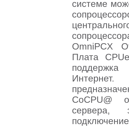
системе мож
сопроцессо
центрально
сопроцесс
OmniPCX Of
Плата CPUe
поддержка
Интернет.
предназначе
CoCPU@ об
сервера,
подключе